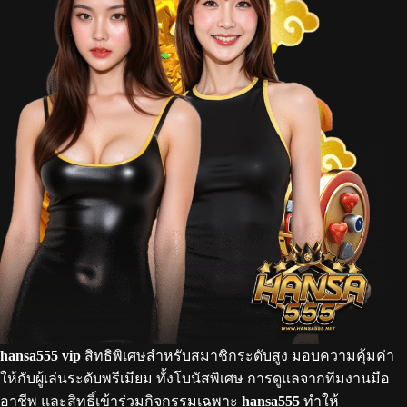
hansa555 vip
สิทธิพิเศษสำหรับสมาชิกระดับสูง มอบความคุ้มค่า
ให้กับผู้เล่นระดับพรีเมียม ทั้งโบนัสพิเศษ การดูแลจากทีมงานมือ
อาชีพ และสิทธิ์เข้าร่วมกิจกรรมเฉพาะ
hansa555
ทำให้