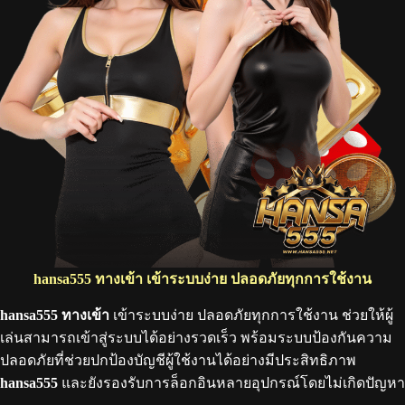
hansa555 ทางเข้า เข้าระบบง่าย ปลอดภัยทุกการใช้งาน
hansa555 ทางเข้า
เข้าระบบง่าย ปลอดภัยทุกการใช้งาน ช่วยให้ผู้
เล่นสามารถเข้าสู่ระบบได้อย่างรวดเร็ว พร้อมระบบป้องกันความ
ปลอดภัยที่ช่วยปกป้องบัญชีผู้ใช้งานได้อย่างมีประสิทธิภาพ
hansa555
และยังรองรับการล็อกอินหลายอุปกรณ์โดยไม่เกิดปัญหา