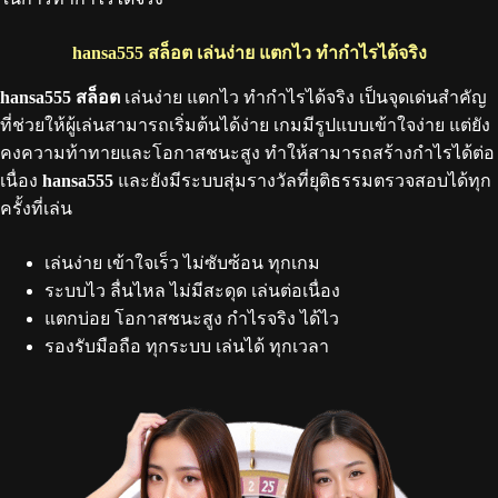
hansa555 สล็อต เล่นง่าย แตกไว ทำกำไรได้จริง
hansa555 สล็อต
เล่นง่าย แตกไว ทำกำไรได้จริง เป็นจุดเด่นสำคัญ
ที่ช่วยให้ผู้เล่นสามารถเริ่มต้นได้ง่าย เกมมีรูปแบบเข้าใจง่าย แต่ยัง
คงความท้าทายและโอกาสชนะสูง ทำให้สามารถสร้างกำไรได้ต่อ
เนื่อง
hansa555
และยังมีระบบสุ่มรางวัลที่ยุติธรรมตรวจสอบได้ทุก
ครั้งที่เล่น
เล่นง่าย เข้าใจเร็ว ไม่ซับซ้อน ทุกเกม
ระบบไว ลื่นไหล ไม่มีสะดุด เล่นต่อเนื่อง
แตกบ่อย โอกาสชนะสูง กำไรจริง ได้ไว
รองรับมือถือ ทุกระบบ เล่นได้ ทุกเวลา