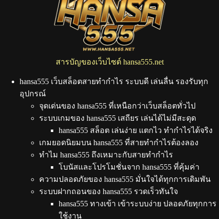
สารบัญของเว็บไซต์ hansa555.net
hansa555 เว็บสล็อตสายทำกำไร ระบบดี เล่นลื่น รองรับทุก
อุปกรณ์
จุดเด่นของ hansa555 ที่เหนือกว่าเว็บสล็อตทั่วไป
ระบบเกมของ hansa555 เสถียร เล่นได้ไม่มีสะดุด
hansa555 สล็อต เล่นง่าย แตกไว ทำกำไรได้จริง
เกมยอดนิยมบน hansa555 ที่สายทำกำไรต้องลอง
ทำไม hansa555 ถึงเหมาะกับสายทำกำไร
โบนัสและโปรโมชั่นจาก hansa555 ที่คุ้มค่า
ความปลอดภัยของ hansa555 มั่นใจได้ทุกการเดิมพัน
ระบบฝากถอนของ hansa555 รวดเร็วทันใจ
hansa555 ทางเข้า เข้าระบบง่าย ปลอดภัยทุกการ
ใช้งาน