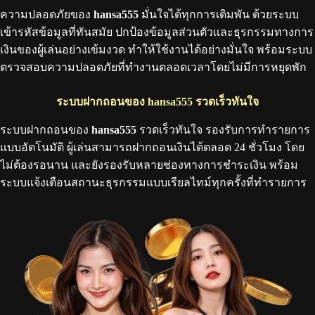
ความปลอดภัยของ
hansa555
มั่นใจได้ทุกการเดิมพัน ด้วยระบบ
เข้ารหัสข้อมูลที่ทันสมัย ปกป้องข้อมูลส่วนตัวและธุรกรรมทางการ
เงินของผู้เล่นอย่างเข้มงวด ทำให้ใช้งานได้อย่างมั่นใจ พร้อมระบบ
ตรวจสอบความปลอดภัยที่ทำงานตลอดเวลาโดยไม่มีการหยุดพัก
ระบบฝากถอนของ hansa555 รวดเร็วทันใจ
ระบบฝากถอนของ
hansa555
รวดเร็วทันใจ รองรับการทำรายการ
แบบอัตโนมัติ ผู้เล่นสามารถฝากถอนเงินได้ตลอด 24 ชั่วโมง โดย
ไม่ต้องรอนาน และยังรองรับหลายช่องทางการชำระเงิน พร้อม
ระบบแจ้งเตือนสถานะธุรกรรมแบบเรียลไทม์ทุกครั้งที่ทำรายการ